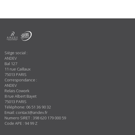
A
Propos
Siège social :
ANDEV
Bal 127
11 rue Caillaux
75013 PARIS
Correspondance :
ANDEV
Relais Cowork
8 rue Albert Bayet
75013 PARIS
Téléphone: 06 51 36 90 32
Email: contact@andev.fr
Numero SIRET : 398 620 179 000 59
Code APE : 94 99 Z