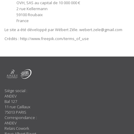
OVH, SAS au capital de 10 000 000 €
2 rue Kellermann
59100 Roubaix
France
Le site a été développé par Wébert Zéle. webert.zele@gmail.com
Crédits : http://www.freepik.com/terms_of_use
A
Propos
Siège social :
ANDEV
Bal 127
11 rue Caillaux
75013 PARIS
Correspondance :
ANDEV
Relais Cowork
8 rue Albert Bayet