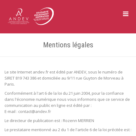
Toggle
Naviga
Mentions légales
Le site Internet andev.fr est édité par ANDEV, sous le numéro de
SIRET 819 743 386 et domiciliée au 9/11 rue Guyton de Morveau à
Paris.
Conformément à l'art 6 de la loi du 21 juin 2004, pour la confiance
dans l'économie numérique nous vous informons que ce service de
communication au public en ligne est édité par :
E-mail : contact@andev.fr
Le directeur de publication est : Rozenn MERRIEN
Le prestataire mentionné au 2 du 1 de l'article 6 de la loi précitée est :