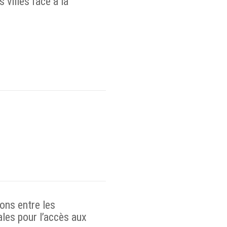
s villes face à la
ons entre les
iales pour l’accès aux