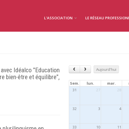
L'ASSOCIATION
LE RÉSEAU PROFESSIO
 avec Idéalco "Education
Aujourd'hui
e bien-être et équilibre",
Sem.
lun.
mar.
31
27
28
32
3
4
33
10
11
e plurilinguisme en