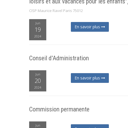
loisirs et aux vacances pour les enfants”
CISP Maurice Ravel Paris 75012
Jun
En savoir plus
19
2024
Conseil d'Administration
Jun
En savoir plus
20
2024
Commission permanente
Jun