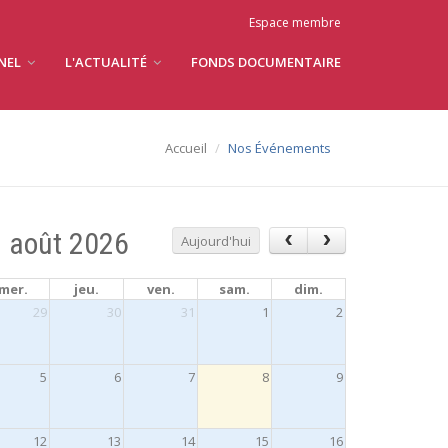
Espace membre
NNEL
L'ACTUALITÉ
FONDS DOCUMENTAIRE
Accueil
Nos Événements
août 2026
Aujourd'hui
mer.
jeu.
ven.
sam.
dim.
29
30
31
1
2
5
6
7
8
9
12
13
14
15
16