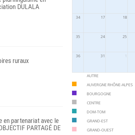
ociation DULALA
34
17
18
35
24
25
36
31
1
oires ruraux
AUTRE
AUVERGNE RHÔNE-ALPES
BOURGOGNE
CENTRE
DOM-TOM
e en partenariat avec le
GRAND-EST
 OBJECTIF PARTAGÉ DE
GRAND-OUEST