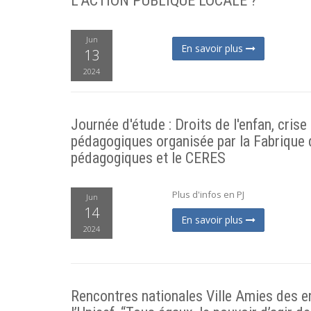
L’ACTION PUBLIQUE LOCALE ?
Jun
En savoir plus
13
2024
Journée d'étude : Droits de l'enfan, cri
pédagogiques organisée par la Fabriqu
pédagogiques et le CERES
Plus d'infos en PJ
Jun
14
En savoir plus
2024
Rencontres nationales Ville Amies des e