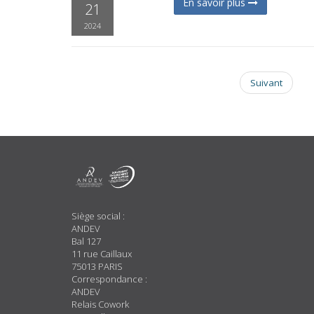
En savoir plus
21
2024
Suivant
A
Propos
Siège social :
ANDEV
Bal 127
11 rue Caillaux
75013 PARIS
Correspondance :
ANDEV
Relais Cowork