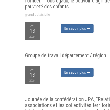
l’Unicef, “Tous égaux, le pouvoir d’agir de
pauvreté des enfants
grand palais Lille
Jun
En savoir plus
18
2024
Groupe de travail département / région
Jun
En savoir plus
18
2024
Journée de la confédération JPA, “Relati
associations et les collectivités territor