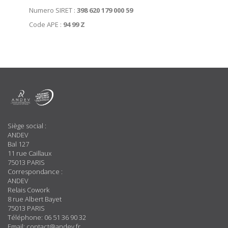
Numero SIRET :
398 620 179 000 59
Code APE :
94 99 Z
A
Propos
Siège social :
ANDEV
Bal 127
11 rue Caillaux
75013 PARIS
Correspondance :
ANDEV
Relais Cowork
8 rue Albert Bayet
75013 PARIS
Téléphone: 06 51 36 90 32
Email: contact@andev.fr