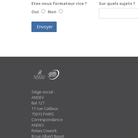
Etes-vous formateur.rice ?
Sur quels sujets ?
Oui
Non
Envoyer
A
Propos
Siège social :
ANDEV
Bal 127
11 rue Caillaux
75013 PARIS
Correspondance :
ANDEV
Relais Cowork
8 rue Albert Bayet