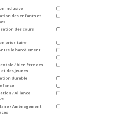
on inclusive
pation des enfants et
nes
isation des cours
on prioritaire
ontre le harcèlement
entale / bien être des
 et des jeunes
ation durable
enfance
ation / Alliance
ve
olaire / Aménagement
aces