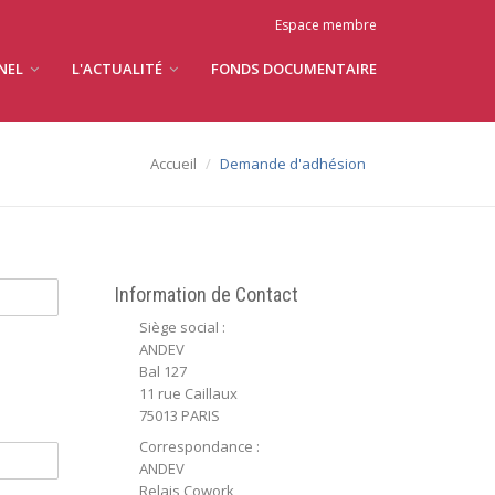
Espace membre
NNEL
L'ACTUALITÉ
FONDS DOCUMENTAIRE
Accueil
Demande d'adhésion
Information de Contact
Siège social :
ANDEV
Bal 127
11 rue Caillaux
75013 PARIS
Correspondance :
ANDEV
Relais Cowork