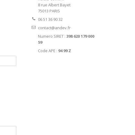
8 rue Albert Bayet
75013 PARIS
06 51 36 90 32
contact@andev.fr
Numero SIRET :
398 620 179 000
59
Code APE :
94 99 Z