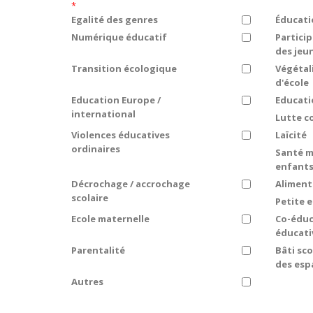
*
Egalité des genres
Éducati
Numérique éducatif
Partici
des jeu
Transition écologique
Végétal
d'école
Education Europe /
Educati
international
Lutte c
Violences éducatives
Laïcité
ordinaires
Santé m
enfants
Décrochage / accrochage
Aliment
scolaire
Petite 
Ecole maternelle
Co-éduc
éducati
Parentalité
Bâti sc
des esp
Autres